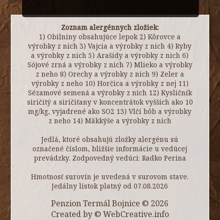
Zoznam alergénnych zložiek:
1) Obilniny obsahujúce lepok 2) Kôrovce a
výrobky z nich 3) Vajcia a výrobky z nich 4) Ryby
a výrobky z nich 5) Arašidy a výrobky z nich 6)
Sójové zrná a výrobky z nich 7) Mlieko a výrobky
z neho 8) Orechy a výrobky z nich 9) Zeler a
výrobky z neho 10) Horčica a výrobky z nej 11)
Sézamové semená a výrobky z nich 12) Kysličník
siričitý a siričitany v koncentrátok vyšších ako 10
mg/kg, vyjadrené ako SO2 13) Vlčí bôb a výrobky
z neho 14) Mäkkýše a výrobky z nich
Jedlá, ktoré obsahujú zložky alergénu sú
označené číslom, bližšie informácie u vedúcej
prevádzky. Zodpovedný vedúci: Radko Perina
Hmotnosť surovín je uvedená v surovom stave.
Jedálny lístok platný od 07.08.2026
Penzion Termál Bojnice © 2026
Created by ©
WebCreative.info