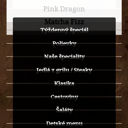
Pink Dragon
Matcha Fizz
Týždenný špeciál
Polievky
Naše špeciality
Jedlá z grilu / Steaky
Klasika
Cestoviny
Šaláty
Detské menu