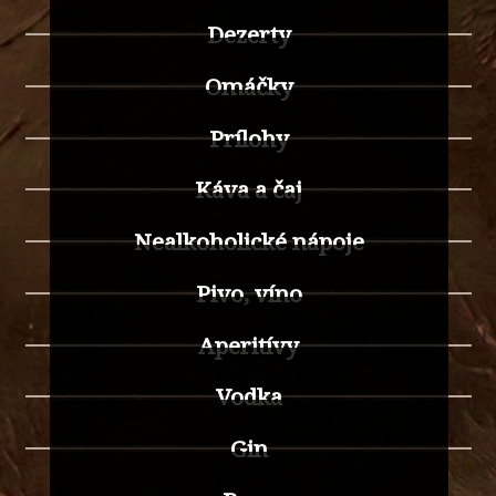
Dezerty
Omáčky
Prílohy
Káva a čaj
Nealkoholické nápoje
Pivo, víno
Aperitívy
Vodka
Gin