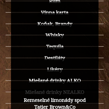
Rum
Vínna karta
Koňak, Brandy
Whisky
Tequila
Destiláty
Likéry
Miešané drinky ALKO
Miešané drinky NEALKO
Remeselné limonády spod
Tatier Brown&Co